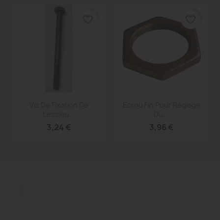
favorite_border
favorite_border
Aperçu rapide
Aperçu rapide


Vis De Fixation De
Ecrou Fin Pour Réglage
L'essieu...
Du...
3,24 €
3,96 €
Facebook