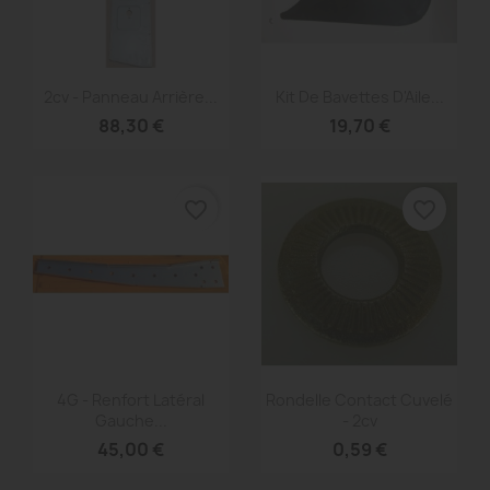
Aperçu rapide
Aperçu rapide


2cv - Panneau Arrière...
Kit De Bavettes D'Aile...
88,30 €
19,70 €
favorite_border
favorite_border
Aperçu rapide
Aperçu rapide


4G - Renfort Latéral
Rondelle Contact Cuvelé
Gauche...
- 2cv
45,00 €
0,59 €