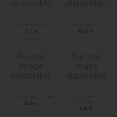
Aperçu rapide
Aperçu rapide


Ecrou Aveugle Acier Ø6
Ecrou Aveugle Acier Ø7
15,96 €
16,80 €
favorite_border
favorite_border
Aperçu rapide
Aperçu rapide


Ecrou Aveugle Acier Ø9
Passe-Cloison
Caoutchouc...
21,00 €
0,95 €