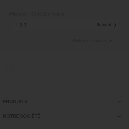
Affichage 1-12 de 28 article(s)
1

Suivant
2
3
Retour en haut

Facebook
PRODUITS

NOTRE SOCIÉTÉ
