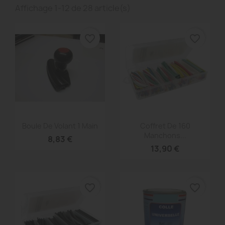
Affichage 1-12 de 28 article(s)
favorite_border
favorite_border
Aperçu rapide
Aperçu rapide


Boule De Volant 1 Main
Coffret De 160
Manchons...
8,83 €
13,90 €
favorite_border
favorite_border