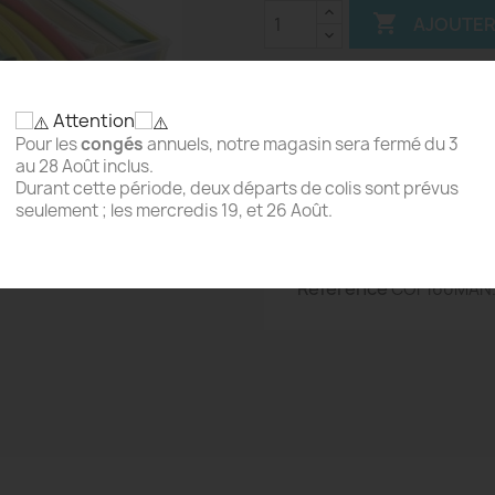

AJOUTER
Attention
Partager
Pour les
congés
annuels, notre magasin sera fermé du 3
au 28 Août inclus.
Durant cette période, deux départs de colis sont prévus
seulement ; les mercredis 19, et 26 Août.
Détails du produit
Référence
COF160MAN