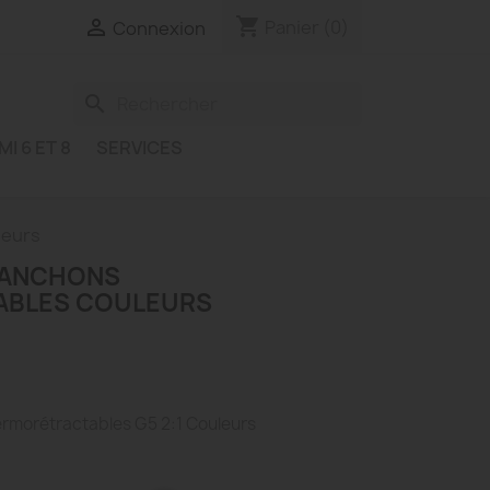
shopping_cart

Panier
(0)
Connexion
search
MI 6 ET 8
SERVICES
leurs
MANCHONS
BLES COULEURS
rmorétractables G5 2:1 Couleurs