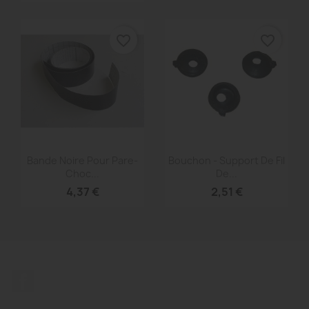
favorite_border
favorite_border
Aperçu rapide
Aperçu rapide


Bande Noire Pour Pare-
Bouchon - Support De Fil
Choc...
De...
4,37 €
2,51 €
Facebook