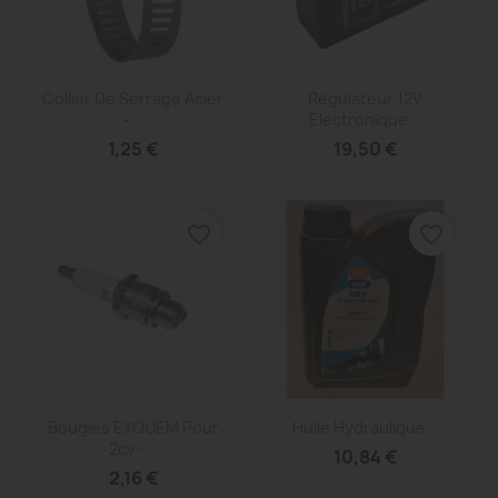
Aperçu rapide
Aperçu rapide


Collier De Serrage Acier
Régulateur 12V
-...
Electronique...
1,25 €
19,50 €
favorite_border
favorite_border
Aperçu rapide
Aperçu rapide


Bougies EYQUEM Pour
Huile Hydraulique...
2cv -...
10,84 €
2,16 €