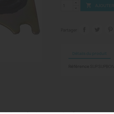

AJOUTER
Partager
Détails du produit
Référence
SUP.SUPBOI