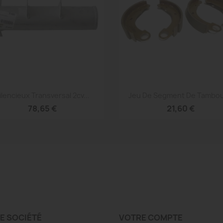
Aperçu rapide
Aperçu rapide


ilencieux Transversal 2cv...
Jeu De Segment De Tambour
78,65 €
21,60 €
E SOCIÉTÉ
VOTRE COMPTE