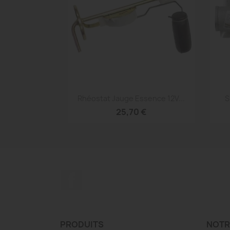
Aperçu rapide

Rhéostat Jauge Essence 12V...
S
25,70 €
Facebook
PRODUITS
NOTR