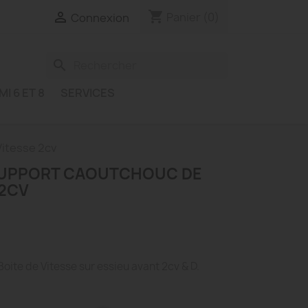
shopping_cart

Panier
(0)
Connexion
search
MI 6 ET 8
SERVICES
Vitesse 2cv
 SUPPORT CAOUTCHOUC DE
 2CV
oite de Vitesse sur essieu avant 2cv & D.