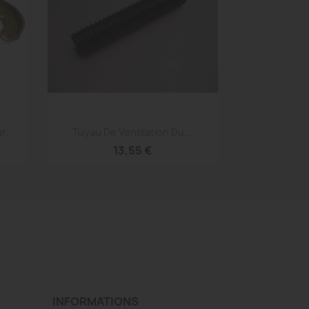
Aperçu rapide

...
Tuyau De Ventilation Du...
13,55 €
INFORMATIONS