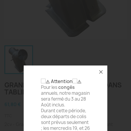
Attention
GRANDE BUSE DE CHAUFFAGE DANS
Pour les
congés
TABLIER AVANT 2CV
annuels, notre magasin
sera fermé du 3 au 28
61,80 €
Août inclus.
Durant cette période,
TTC
deux départs de colis
sont prévus seulement
2cv - Grande Buse de Chauffage Dans Tablier Avant
; les mercredis 19, et 26