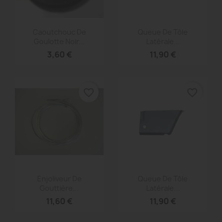
Aperçu rapide
Aperçu rapide


Caoutchouc De
Queue De Tôle
Goulotte Noir...
Latérale...
3,60 €
11,90 €
favorite_border
favorite_border
Aperçu rapide
Aperçu rapide


Enjoliveur De
Queue De Tôle
Gouttière...
Latérale...
11,60 €
11,90 €