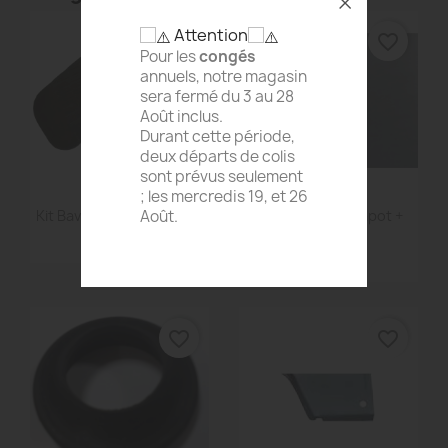
Attention
favorite_border
favorite_border
Pour les
congés
annuels, notre magasin
sera fermé du 3 au 28
Août inclus.
Durant cette période,
deux départs de colis
sont prévus seulement
; les mercredis 19, et 26
Aperçu rapide
Aperçu rapide


Août.
Kit Bavettes Origine En...
Charnière De Capot +
La...
10,80 €
26,30 €
favorite_border
favorite_border