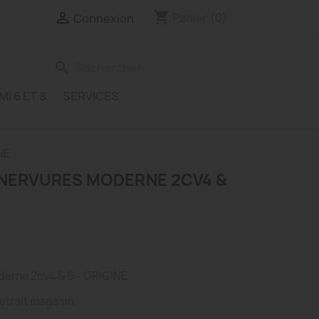
shopping_cart

Panier
(0)
Connexion
search
MI 6 ET 8
SERVICES
NE
NERVURES MODERNE 2CV4 &
derne 2cv4 & 6 - ORIGINE
etrait magasin.