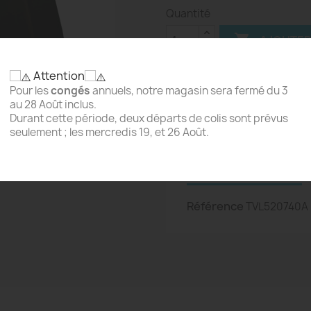
Quantité

AJOUTER
Attention
Pour les
congés
annuels, notre magasin sera fermé du 3
au 28 Août inclus.
Partager
Durant cette période, deux départs de colis sont prévus
seulement ; les mercredis 19, et 26 Août.
Détails du produit
Référence
TVL520740A