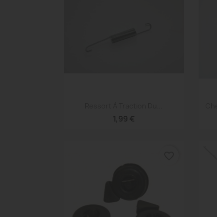
Aperçu rapide

Ressort À Traction Du...
Che
1,99 €
favorite_border