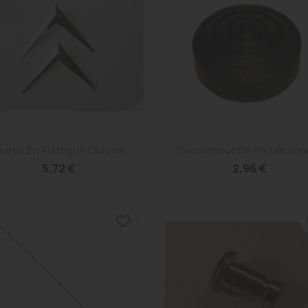
Aperçu rapide
Aperçu rapide


vron En Plastique Chromé...
Caoutchouc De Pédale Rond
5,72 €
2,96 €
favorite_border
fa