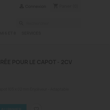
shopping_cart

Panier
(0)
Connexion
search
MI 6 ET 8
SERVICES
ÉE POUR LE CAPOT - 2CV
pot 105 x 02 mm Enjoliveur - Adaptable
favorite_border
 AU PANIER