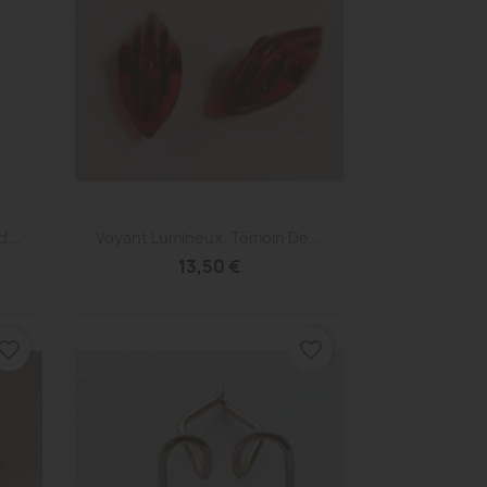
Aperçu rapide

...
Voyant Lumineux, Témoin De...
13,50 €
vorite_border
favorite_border