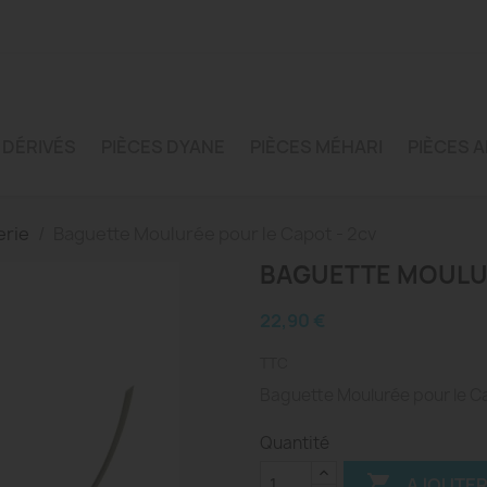
 DÉRIVÉS
PIÈCES DYANE
PIÈCES MÉHARI
PIÈCES A
erie
Baguette Moulurée pour le Capot - 2cv
BAGUETTE MOULUR
22,90 €
TTC
Baguette Moulurée pour le Ca
Quantité

AJOUTER