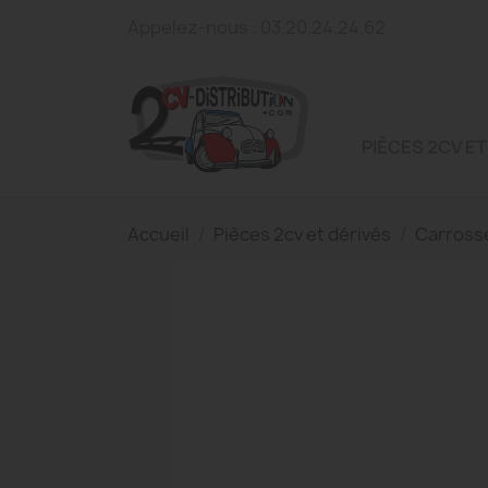
Appelez-nous :
03.20.24.24.62
PIÈCES 2CV ET
Accueil
Pièces 2cv et dérivés
Carross