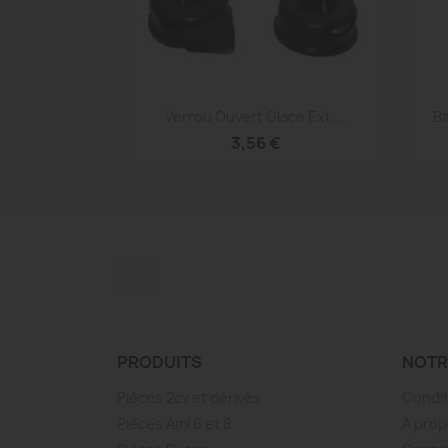
Aperçu rapide

Verrou Ouvert Glace Ext....
Ba
3,56 €
Facebook
PRODUITS
NOTR
Pièces 2cv et dérivés
Condit
Pièces Ami 6 et 8
A prop