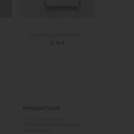
Aperçu rapide

..
Agrafe Baguette Moulurée...
0,76 €
INFORMATIONS
2cv-Distribution.com
130 Boulevard d'Armentiéres
59100 Roubaix