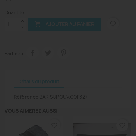
Quantité

favorite_border
AJOUTER AU PANIER
Partager
Détails du produit
Référence
BAR.SUP.OUV.COF327
VOUS AIMEREZ AUSSI
favorite_border
favorite_border