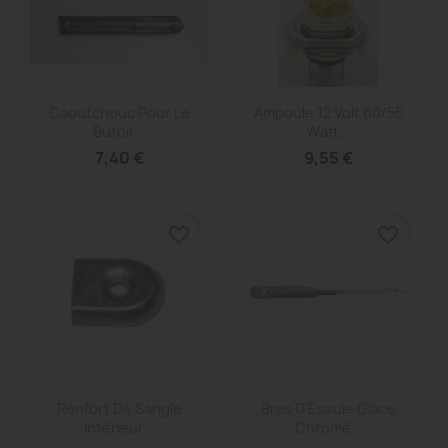
Aperçu rapide
Aperçu rapide


Caoutchouc Pour Le
Ampoule 12 Volt 60/55
Butoir...
Watt...
7,40 €
9,55 €
favorite_border
favorite_border
Aperçu rapide
Aperçu rapide


Renfort De Sangle
Bras D'Essuie Glace
Intérieur...
Chromé...