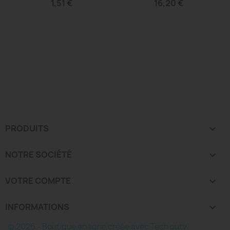
1,51 €
16,20 €
Facebook
PRODUITS

NOTRE SOCIÉTÉ

VOTRE COMPTE

INFORMATIONS
keyboard_arrow_down
© 2026 - Boutique en ligne créée avec Tech outy