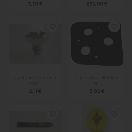
3,70 €
285,00 €
favorite_border
favorite_border
Aperçu rapide
Aperçu rapide


Vis Chromée Centrale
Citroën 2cv Joint Sous
Pour...
Feu...
2,11 €
5,06 €
favorite_border
favorite_border