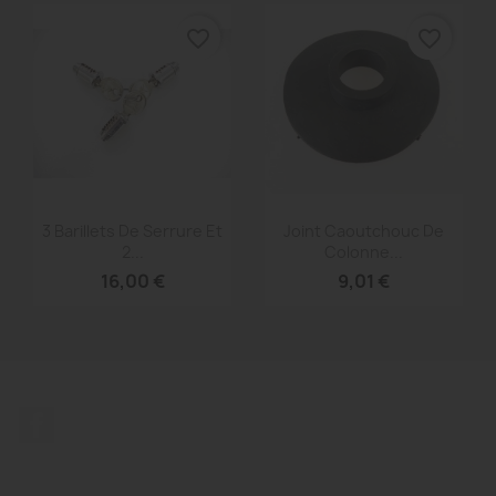
favorite_border
favorite_border
Aperçu rapide
Aperçu rapide


3 Barillets De Serrure Et
Joint Caoutchouc De
2...
Colonne...
16,00 €
9,01 €
Facebook