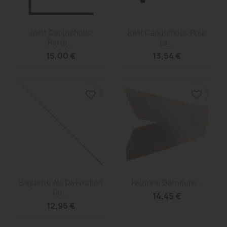
Aperçu rapide
Aperçu rapide


Joint Caoutchouc
Joint Caoutchouc Pour
Porte...
La...
15,00 €
13,54 €
favorite_border
favorite_border
Aperçu rapide
Aperçu rapide


Baguette Alu De Fixation
Feutrine Garniture...
Du...
14,45 €
12,95 €