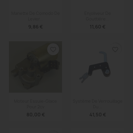
Aperçu rapide
Aperçu rapide


Manette De Comodo De
Enjoliveur De
Levier...
Gouttière...
9,86 €
11,60 €
favorite_border
favorite_border
Aperçu rapide
Aperçu rapide


Moteur Essuie-Glace
Système De Verrouillage
Pour 2cv
Du...
80,00 €
41,50 €