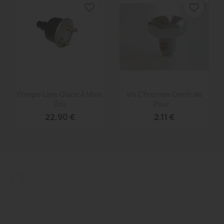
favorite_border
favorite_border
Aperçu rapide
Aperçu rapide


Pompe Lave Glace À Main
Vis Chromée Centrale
2cv
Pour...
22,90 €
2,11 €
Facebook