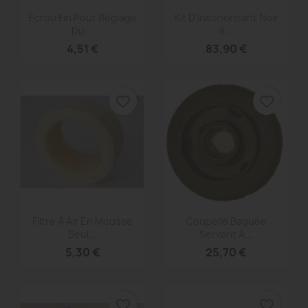
Aperçu rapide
Aperçu rapide


Ecrou Fin Pour Réglage
Kit D'insonorisant Noir
Du...
8...
4,51 €
83,90 €
favorite_border
favorite_border
Aperçu rapide
Aperçu rapide


Filtre À Air En Mousse
Coupelle Baguée
Seul...
Servant À...
5,30 €
25,70 €
favorite_border
favorite_border