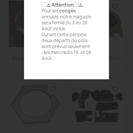
Attention
favorite_border
favorite_border
Pour les
congés
annuels, notre magasin
sera fermé du 3 au 28
Août inclus.
Durant cette période,
deux départs de colis
sont prévus seulement
; les mercredis 19, et 26
Aperçu rapide
Aperçu rapide


Bouchon En Métal Du...
Silent Bloc Ou Support...
Août.
4,92 €
10,50 €
favorite_border
favorite_border