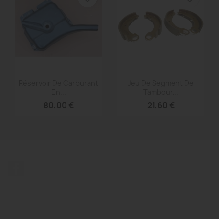
Aperçu rapide
Aperçu rapide


Réservoir De Carburant
Jeu De Segment De
En...
Tambour...
80,00 €
21,60 €
Facebook