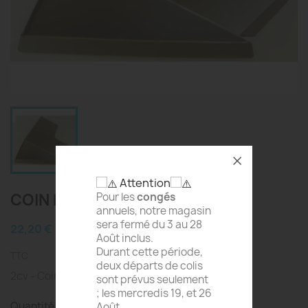
Attention
COIN D'AILE GAUCHE - 2CV
Pour les
congés
annuels, notre magasin
sera fermé du 3 au 28
22,20 €
Août inclus.
Durant cette période,
TTC
deux départs de colis
2cv - Coin d'Aile Gauche - Adaptable
sont prévus seulement
; les mercredis 19, et 26
Quantité
Août.