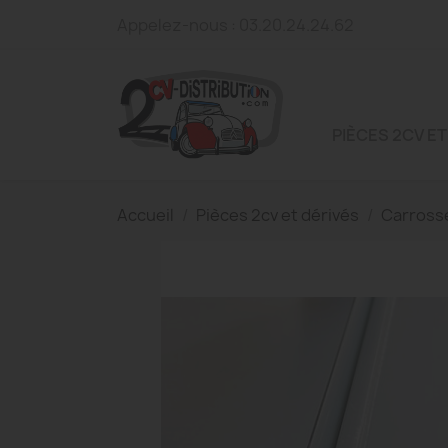
Appelez-nous :
03.20.24.24.62
PIÈCES 2CV ET
Accueil
Pièces 2cv et dérivés
Carross