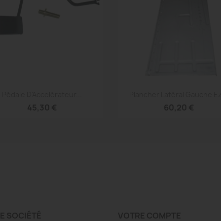
Aperçu rapide
Aperçu rapide


Pédale D'Accelérateur...
Plancher Latéral Gauche EZ
45,30 €
60,20 €
E SOCIÉTÉ
VOTRE COMPTE