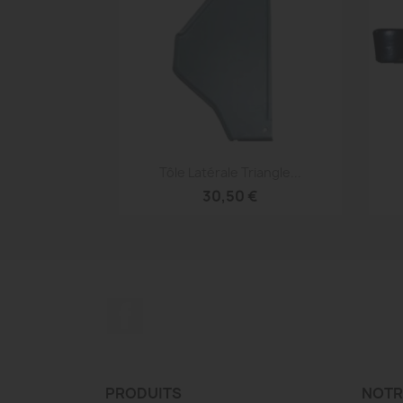
Aperçu rapide

Tôle Latérale Triangle...
30,50 €
Facebook
PRODUITS
NOTR