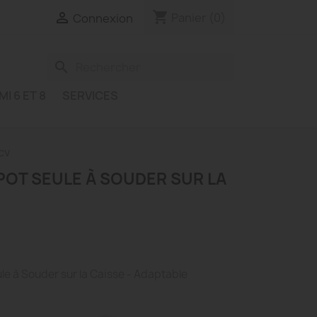
shopping_cart

Panier
(0)
Connexion
search
MI 6 ET 8
SERVICES
cv
POT SEULE À SOUDER SUR LA
le à Souder sur la Caisse - Adaptable