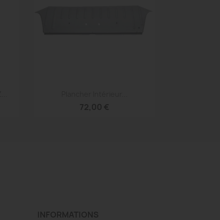
Aperçu rapide

...
Plancher Intérieur...
72,00 €
INFORMATIONS