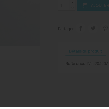

AJOUTER
Partager
Détails du produit
Référence
TVL520320A