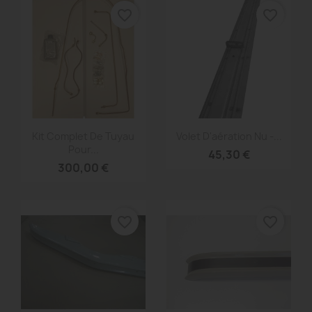
favorite_border
favorite_border
Aperçu rapide
Aperçu rapide


Kit Complet De Tuyau
Volet D'aération Nu -...
Pour...
45,30 €
300,00 €
favorite_border
favorite_border