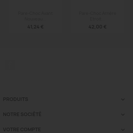
Aperçu rapide
Aperçu rapide


Pare-Choc Avant
Pare-Choc Arrière
Nouveau...
Etroit...
41,24 €
42,00 €
Facebook
PRODUITS

NOTRE SOCIÉTÉ

VOTRE COMPTE
