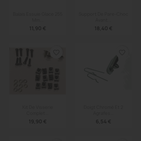
Aperçu rapide
Aperçu rapide


Balais Essuie Glace 255
Support De Pare-Choc
Mm...
Avant...
11,90 €
18,40 €
favorite_border
favorite_border
Aperçu rapide
Aperçu rapide


Kit De Visserie
Doigt Chromé Et 2
Complet...
Agrafes...
19,90 €
6,54 €