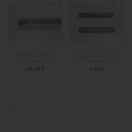
favorite_border
favorite_border
Aperçu rapide
Aperçu rapide


Pare-Choc Arrière
Caoutchouc Pour Le
Etroit...
Butoir...
42,00 €
7,40 €
Facebook