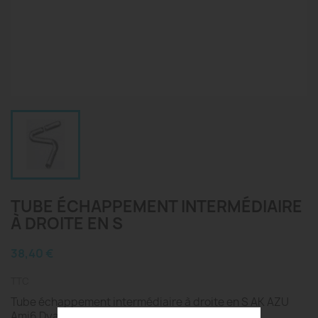
TUBE ÉCHAPPEMENT INTERMÉDIAIRE
À DROITE EN S
38,40 €
TTC
Tube échappement intermédiaire à droite en S AK AZU
Ami6 Dyane67