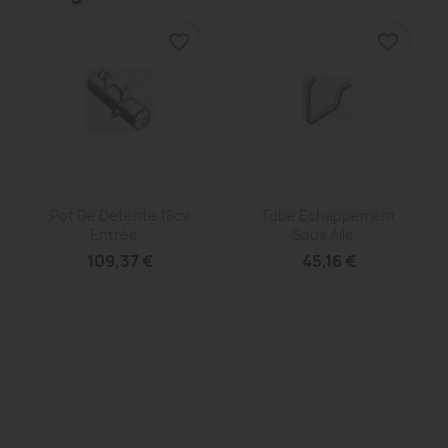
favorite_border
favorite_border
Aperçu rapide
Aperçu rapide


Pot De Détente 18cv
Tube Échappement
Entrée...
Sous Aile...
109,37 €
45,16 €
Facebook