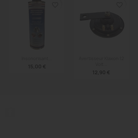
favorite_border
favorite_border
Aperçu rapide
Aperçu rapide


Insonorisant...
Avertisseur Klaxon 12
Volt...
15,00 €
12,90 €
Facebook