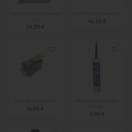
Aperçu rapide
Aperçu rapide


Plancher Latéral Gauche
Bas De Caisse Gauche...
EZ...
44,50 €
53,00 €
favorite_border
favorite_border
Aperçu rapide
Aperçu rapide


Centrale Clignotant...
Mastic Polyuréthane
Noir De...
14,60 €
9,90 €