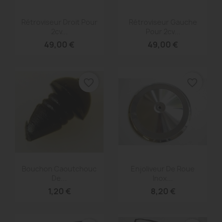
Aperçu rapide
Aperçu rapide


Rétroviseur Droit Pour
Rétroviseur Gauche
2cv...
Pour 2cv...
49,00 €
49,00 €
favorite_border
favorite_border
Aperçu rapide
Aperçu rapide


Bouchon Caoutchouc
Enjoliveur De Roue
De...
Inox...
1,20 €
8,20 €