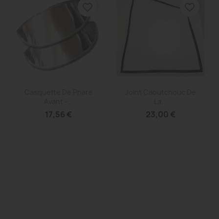
favorite_border
favorite_border
Aperçu rapide
Aperçu rapide


Casquette De Phare
Joint Caoutchouc De
Avant -...
La...
17,56 €
23,00 €
Facebook