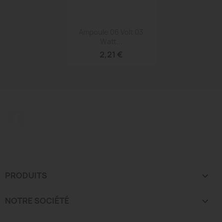
Aperçu rapide

Ampoule 06 Volt 03
Watt...
2,21 €
Facebook
PRODUITS

NOTRE SOCIÉTÉ
