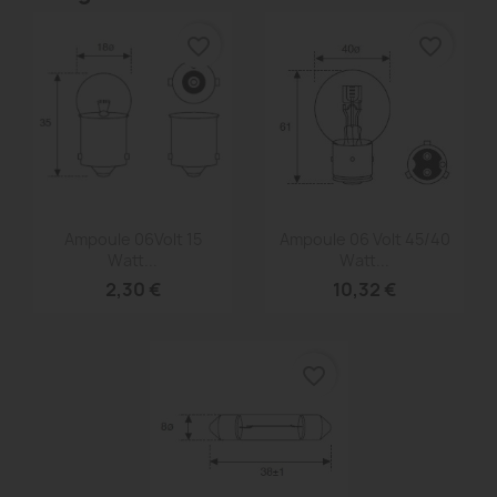
favorite_border
favorite_border
Aperçu rapide
Aperçu rapide


Ampoule 06Volt 15
Ampoule 06 Volt 45/40
Watt...
Watt...
2,30 €
10,32 €
favorite_border