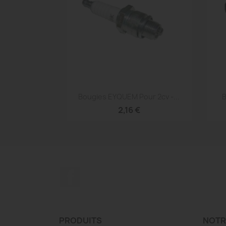
Aperçu rapide

Bougies EYQUEM Pour 2cv -...
B
2,16 €
Facebook
PRODUITS
NOTR