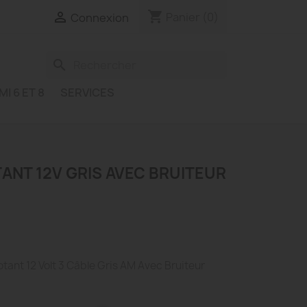
shopping_cart

Panier
(0)
Connexion
search
MI 6 ET 8
SERVICES
NT 12V GRIS AVEC BRUITEUR
ant 12 Volt 3 Câble Gris AM Avec Bruiteur