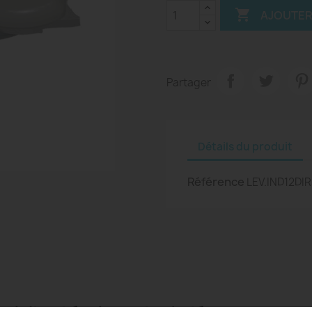

AJOUTER
Partager
Détails du produit
Référence
LEV.IND12D