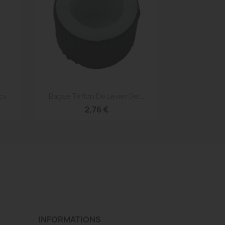
Aperçu rapide

cv
Bague Téflon De Levier De...
2,76 €
INFORMATIONS