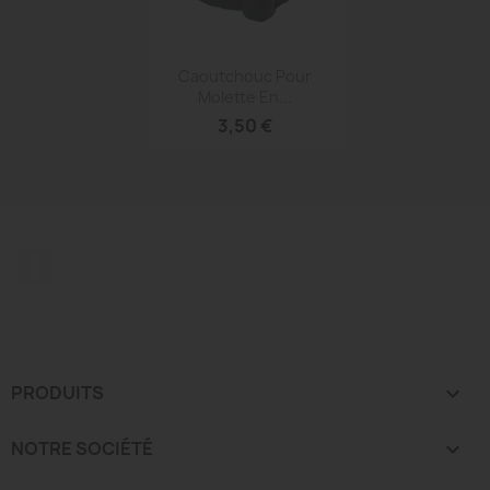
Aperçu rapide

Caoutchouc Pour
Molette En...
3,50 €
Facebook
PRODUITS

NOTRE SOCIÉTÉ
