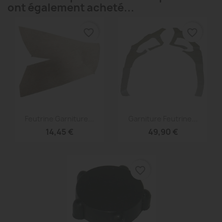
ont également acheté...
favorite_border
favorite_border
Aperçu rapide
Aperçu rapide


Feutrine Garniture...
Garniture Feutrine...
14,45 €
49,90 €
favorite_border