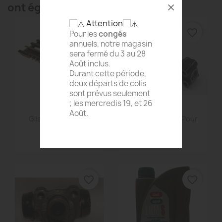
ont également acheté...
Attention
favorite_border
favorite_border
Pour les
congés
annuels, notre magasin
sera fermé du 3 au 28
Août inclus.
Durant cette période,
deux départs de colis
sont prévus seulement
; les mercredis 19, et 26
Août.
Aperçu rapide
Aperçu rapide


Glissière De Siège
Maître Cylindre Pour
Avant...
2cv...
52,80 €
61,63 €
favorite_border
favorite_border