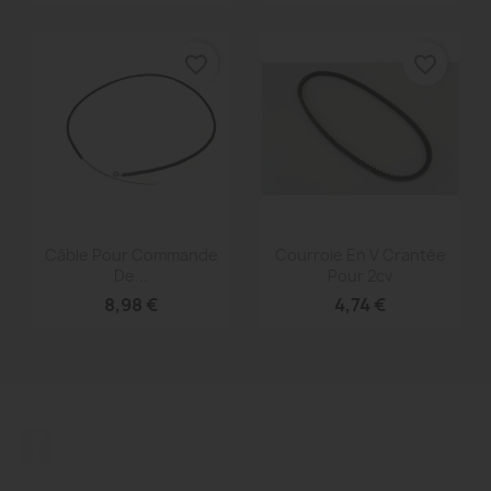
favorite_border
favorite_border
Aperçu rapide
Aperçu rapide


Câble Pour Commande
Courroie En V Crantée
De...
Pour 2cv
8,98 €
4,74 €
Facebook