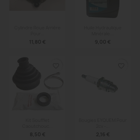
Aperçu rapide
Aperçu rapide


Cylindre Roue Arrière
Huile Hydraulique
Pour...
Minérale...
11,80 €
9,00 €
favorite_border
favorite_border
Aperçu rapide
Aperçu rapide


Kit Soufflet
Bougies EYQUEM Pour
Caoutchouc...
2cv -...
8,50 €
2,16 €