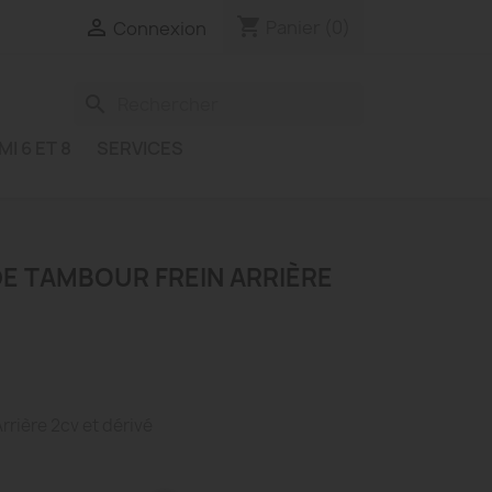
shopping_cart

Panier
(0)
Connexion
search
MI 6 ET 8
SERVICES
DE TAMBOUR FREIN ARRIÈRE
rrière 2cv et dérivé