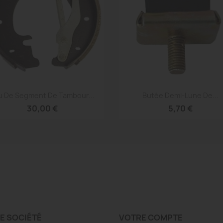
Aperçu rapide
Aperçu rapide


u De Segment De Tambour...
Butée Demi-Lune De...
30,00 €
5,70 €
E SOCIÉTÉ
VOTRE COMPTE