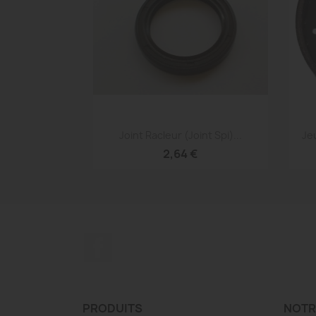
Aperçu rapide

Joint Racleur (joint Spi)...
Je
2,64 €
Facebook
PRODUITS
NOTR