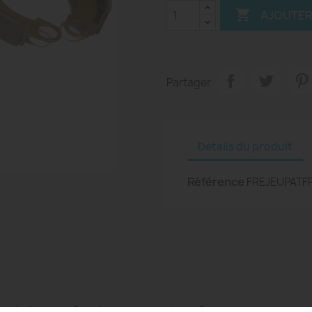

AJOUTER
Partager
Détails du produit
Référence
FREJEUPATF