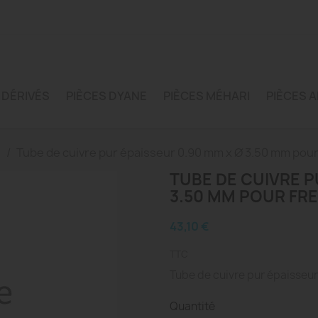
 DÉRIVÉS
PIÈCES DYANE
PIÈCES MÉHARI
PIÈCES A
e
Tube de cuivre pur épaisseur 0.90 mm x Ø 3.50 mm pour
TUBE DE CUIVRE P
3.50 MM POUR FRE
43,10 €
TTC
Tube de cuivre pur épaisseur 
Quantité