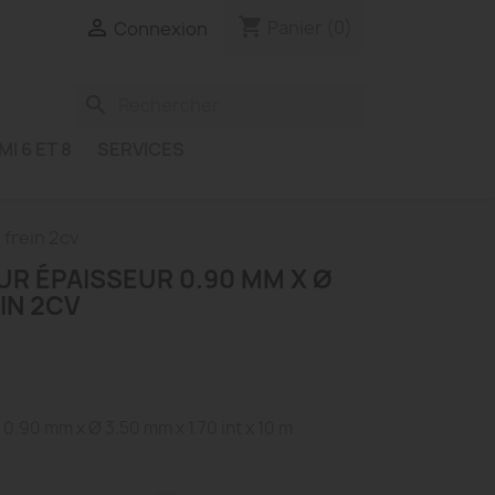
shopping_cart

Panier
(0)
Connexion
search
MI 6 ET 8
SERVICES
 frein 2cv
UR ÉPAISSEUR 0.90 MM X Ø
IN 2CV
0.90 mm x Ø 3.50 mm x 1.70 int x 10 m