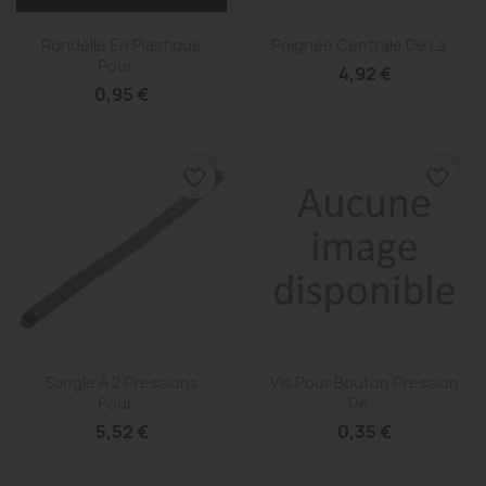
Aperçu rapide
Aperçu rapide


Rondelle En Plastique
Poignée Centrale De La...
Pour...
4,92 €
0,95 €
favorite_border
favorite_border
Aperçu rapide
Aperçu rapide


Sangle À 2 Pressions
Vis Pour Bouton Pression
Pour...
De...
5,52 €
0,35 €