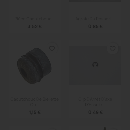
Aperçu rapide
Aperçu rapide


Pièce Caoutchouc...
Agrafe Du Ressort...
3,52 €
0,85 €
favorite_border
favorite_border
Aperçu rapide
Aperçu rapide


Caoutchouc De Biellette
Clip D'Arrêt D'axe
Ou...
D'Essuie...
1,15 €
0,49 €