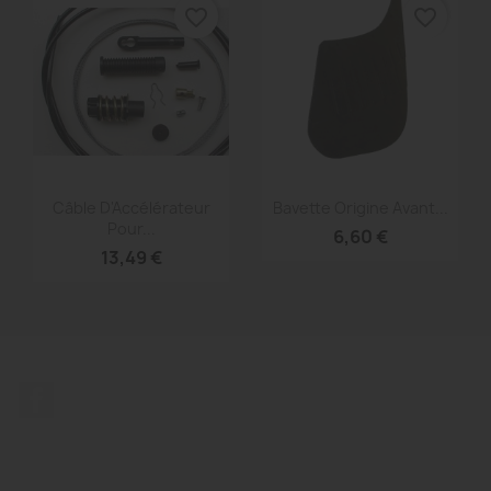
favorite_border
favorite_border
Aperçu rapide
Aperçu rapide


Câble D'Accélérateur
Bavette Origine Avant...
Pour...
6,60 €
13,49 €
Facebook