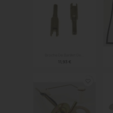
Aperçu rapide

Broche De Barillet De...
11,93 €
favorite_border