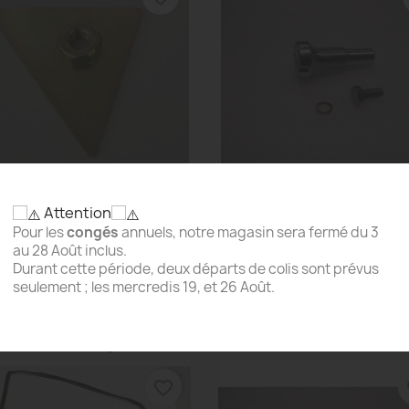
Attention
Aperçu rapide
Aperçu rapide


port De Rétroviseur Pour...
Vis Avec Frein Pour Support
Pour les
congés
annuels, notre magasin sera fermé du 3
6,92 €
3,70 €
au 28 Août inclus.
Durant cette période, deux départs de colis sont prévus
seulement ; les mercredis 19, et 26 Août.
roduit ont également acheté...
favorite_border
fa