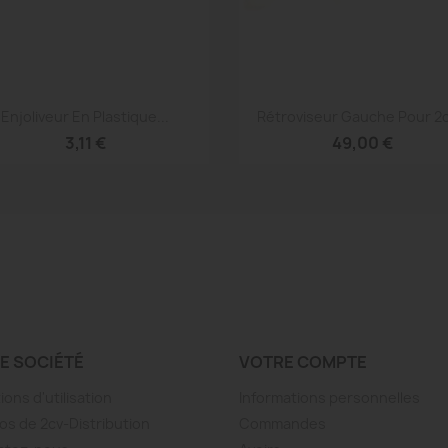
Aperçu rapide
Aperçu rapide


Enjoliveur En Plastique...
Rétroviseur Gauche Pour 2cv
3,11 €
49,00 €
E SOCIÉTÉ
VOTRE COMPTE
ions d'utilisation
Informations personnelles
os de 2cv-Distribution
Commandes