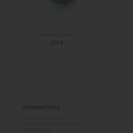
Aperçu rapide

...
Verrouillage Pour...
2,11 €
INFORMATIONS
2cv-Distribution.com
130 Boulevard d'Armentiéres
59100 Roubaix