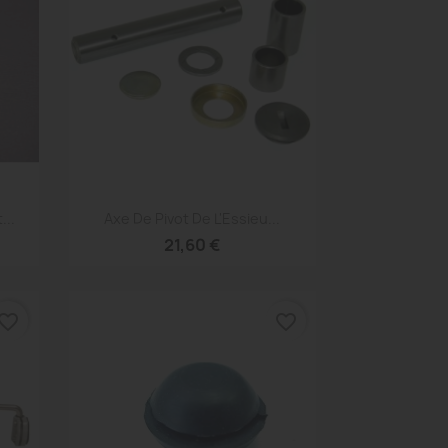
Aperçu rapide

...
Axe De Pivot De L'Essieu...
21,60 €
vorite_border
favorite_border