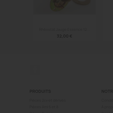
Aperçu rapide

Rhéostat Jauge Essence 12...
32,00 €
Facebook
PRODUITS
NOTR
Pièces 2cv et dérivés
Condit
Pièces Ami 6 et 8
A prop