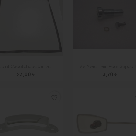
Aperçu rapide
Aperçu rapide


Joint Caoutchouc De La...
Vis Avec Frein Pour Support
23,00 €
3,70 €
favorite_border
fa