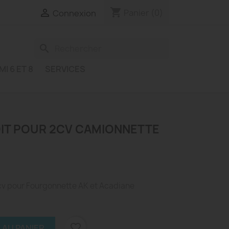
shopping_cart

Panier
(0)
Connexion
search
MI 6 ET 8
SERVICES
IT POUR 2CV CAMIONNETTE
2cv pour Fourgonnette AK et Acadiane
favorite_border
 AU PANIER