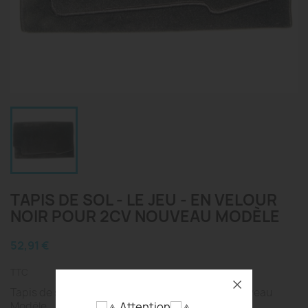
TAPIS DE SOL - LE JEU - EN VELOUR
NOIR POUR 2CV NOUVEAU MODÈLE
52,91 €
TTC
Tapis de sol - le Jeu - en Velour Noir pour 2cv Nouveau
Modèle
Attention