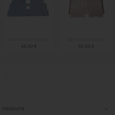
Aperçu rapide
Aperçu rapide


Tapis De Sol Arrière En...
Tapis De Sol Avant En...
45,00 €
50,00 €
Facebook
PRODUITS
