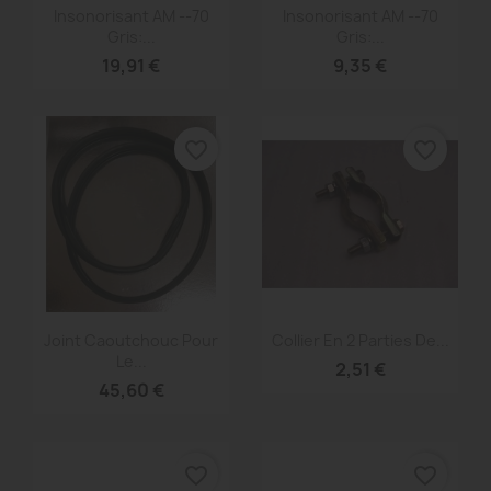
Aperçu rapide
Aperçu rapide


Insonorisant AM --70
Insonorisant AM --70
Gris:...
Gris:...
19,91 €
9,35 €
favorite_border
favorite_border
Aperçu rapide
Aperçu rapide


Joint Caoutchouc Pour
Collier En 2 Parties De...
Le...
2,51 €
45,60 €
favorite_border
favorite_border