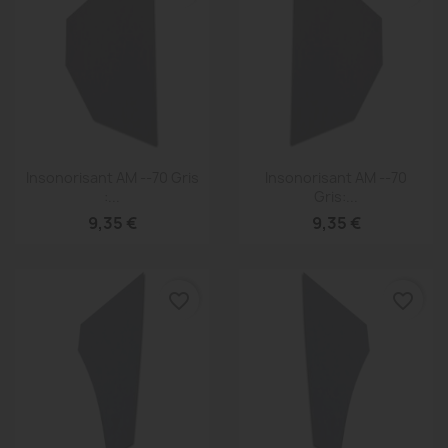
Aperçu rapide
Aperçu rapide


Insonorisant AM --70 Gris
Insonorisant AM --70
:...
Gris:...
9,35 €
9,35 €
favorite_border
favorite_border