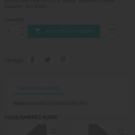
Insonorisant AM ->70 Gris:Tablier Supérieur Incliné
Gauche - 2cv Azam
Quantité

favorite_border
AJOUTER AU PANIER
Partager
Détails du produit
Référence
INS2CVAMGTABSUP.IG
VOUS AIMEREZ AUSSI
favorite_border
favorite_border