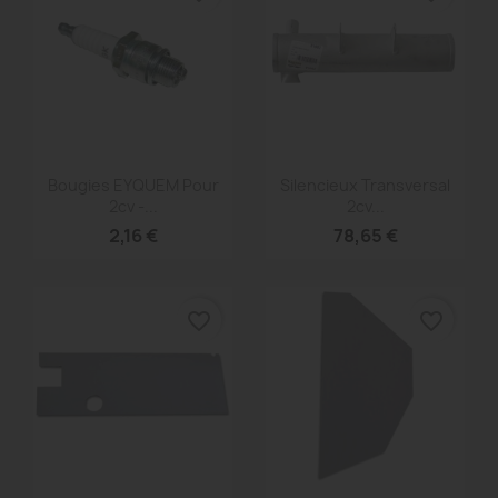
Aperçu rapide
Aperçu rapide


Bougies EYQUEM Pour
Silencieux Transversal
2cv -...
2cv...
2,16 €
78,65 €
favorite_border
favorite_border