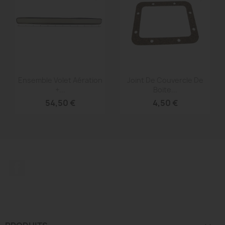
Aperçu rapide
Aperçu rapide


Ensemble Volet Aération
Joint De Couvercle De
+...
Boite...
54,50 €
4,50 €
Facebook