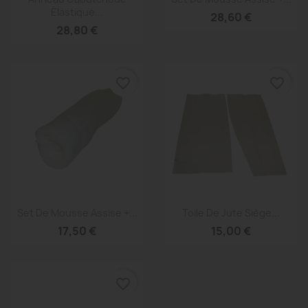
Élastique...
28,60 €
28,80 €
favorite_border
favorite_border
Aperçu rapide
Aperçu rapide


Set De Mousse Assise +...
Toile De Jute Siège...
17,50 €
15,00 €
favorite_border