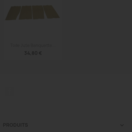
Aperçu rapide

Toile Jute Banquette...
34,80 €
Facebook
PRODUITS
