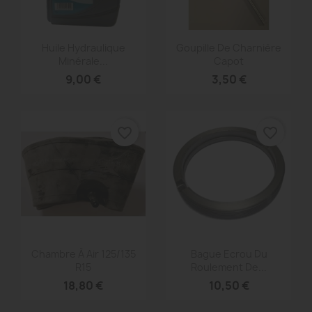
Aperçu rapide
Aperçu rapide


Huile Hydraulique
Goupille De Charnière
Minérale...
Capot
9,00 €
3,50 €
favorite_border
favorite_border
Aperçu rapide
Aperçu rapide


Chambre À Air 125/135
Bague Ecrou Du
R15
Roulement De...
18,80 €
10,50 €