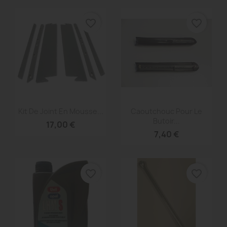
favorite_border
favorite_border
Aperçu rapide
Aperçu rapide


Kit De Joint En Mousse...
Caoutchouc Pour Le
Butoir...
17,00 €
7,40 €
favorite_border
favorite_border