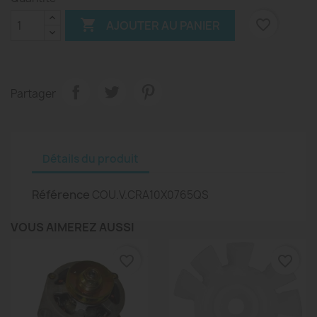

favorite_border
AJOUTER AU PANIER
Partager
Détails du produit
Référence
COU.V.CRA10X0765QS
VOUS AIMEREZ AUSSI
favorite_border
favorite_border