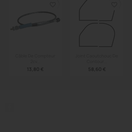
favorite_border
favorite_border
Aperçu rapide
Aperçu rapide


Câble De Compteur
Joint Caoutchouc De
2cv...
Contour...
13,80 €
58,60 €
Facebook