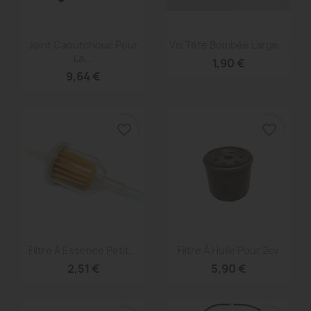
Aperçu rapide
Aperçu rapide


Joint Caoutchouc Pour
Vis Tête Bombée Large...
La...
1,90 €
9,64 €
favorite_border
favorite_border
Aperçu rapide
Aperçu rapide


Filtre À Essence Petit...
Filtre À Huile Pour 2cv
2,51 €
5,90 €