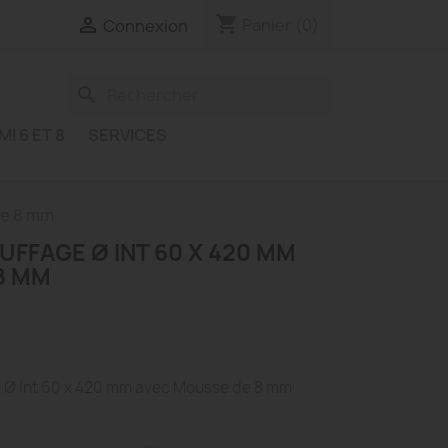
shopping_cart

Panier
(0)
Connexion
search
MI 6 ET 8
SERVICES
de 8 mm
FFAGE Ø INT 60 X 420 MM
8 MM
 Ø Int 60 x 420 mm avec Mousse de 8 mm