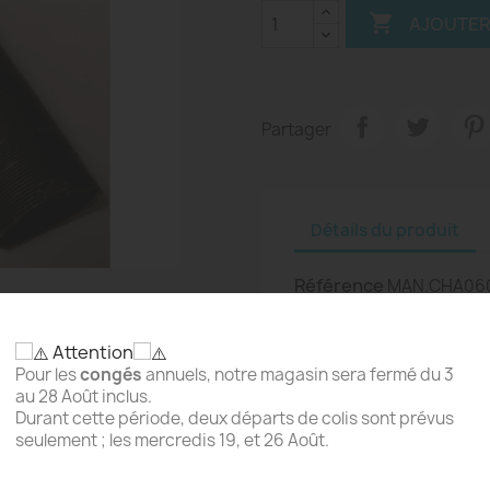

AJOUTER
Partager
Détails du produit
Référence
MAN.CHA06
Attention
Pour les
congés
annuels, notre magasin sera fermé du 3
au 28 Août inclus.
Durant cette période, deux départs de colis sont prévus
seulement ; les mercredis 19, et 26 Août.