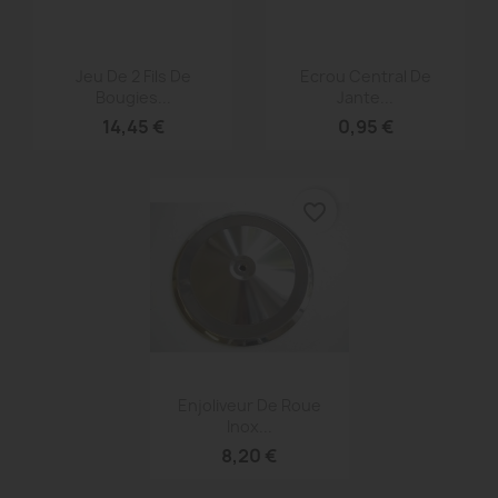
Aperçu rapide
Aperçu rapide


Jeu De 2 Fils De
Ecrou Central De
Bougies...
Jante...
14,45 €
0,95 €
favorite_border
Aperçu rapide

Enjoliveur De Roue
Inox...
8,20 €