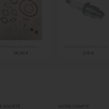
Aperçu rapide
Aperçu rapide


Pochette Joint Moteur...
Bougies EYQUEM Pour 2cv -
28,00 €
2,16 €
E SOCIÉTÉ
VOTRE COMPTE