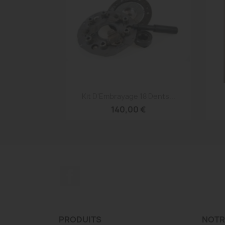
Aperçu rapide

Kit D'Embrayage 18 Dents...
140,00 €
Facebook
PRODUITS
NOTR