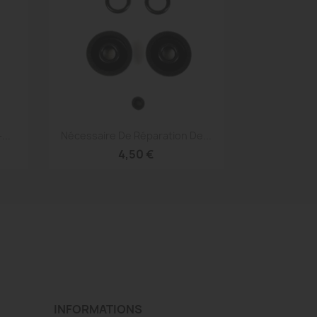
Aperçu rapide

...
Nécessaire De Réparation De...
4,50 €
INFORMATIONS