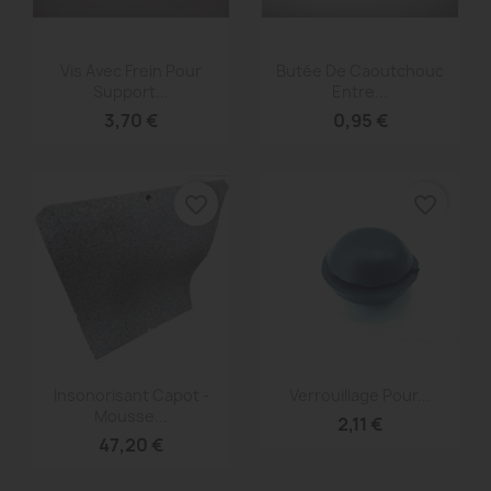
Aperçu rapide
Aperçu rapide


Vis Avec Frein Pour
Butée De Caoutchouc
Support...
Entre...
3,70 €
0,95 €
favorite_border
favorite_border
Aperçu rapide
Aperçu rapide


Insonorisant Capot -
Verrouillage Pour...
Mousse...
2,11 €
47,20 €