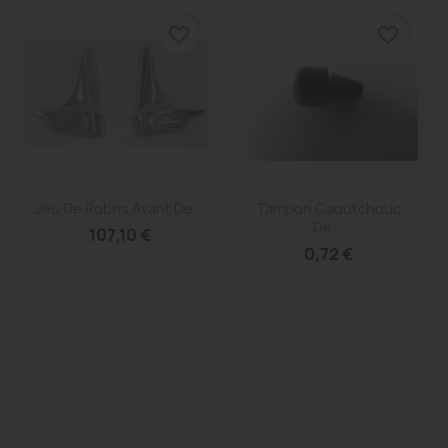
favorite_border
favorite_border
Aperçu rapide
Aperçu rapide


Jeu De Robris Avant De...
Tampon Caoutchouc
De...
107,10 €
0,72 €
Facebook