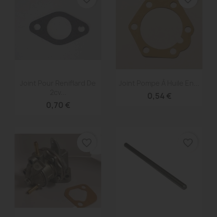
Aperçu rapide
Aperçu rapide


Joint Pour Reniflard De
Joint Pompe À Huile En...
2cv...
0,54 €
0,70 €
favorite_border
favorite_border