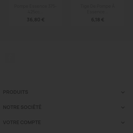
Aperçu rapide
Aperçu rapide


Pompe Essence 375-
Tige De Pompe À
425cc...
Essence...
36,80 €
6,18 €
Facebook
PRODUITS

NOTRE SOCIÉTÉ

VOTRE COMPTE
