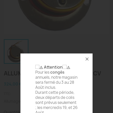
Attention
ALLUMAGE ELECTRONIQUE 6V 2CV
Pour les
congés
annuels, notre magasin
sera fermé du 3 au 28
324,00 €
Août inclus.
Durant cette période,
TTC
deux départs de colis
Allumage Electronique 6V Standard pour 2cv
sont prévus seulement
; les mercredis 19, et 26
Quantité
Août.