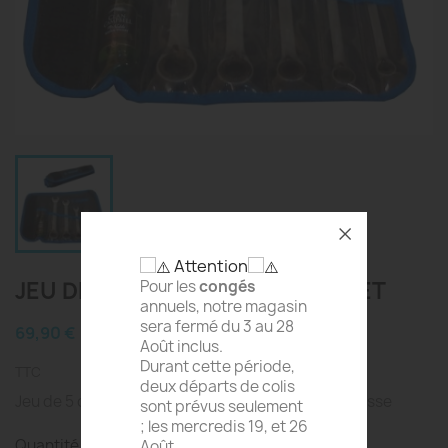
Attention
JEU DE 5 CLÉS MIXTES À CLIQUET
Pour les
congés
annuels, notre magasin
sera fermé du 3 au 28
69,90 €
Août inclus.
Durant cette période,
TTC
deux départs de colis
Jeu de 5 clés mixtes à cliquet 8, 10, 13, 17, 19 - Trousse
sont prévus seulement
; les mercredis 19, et 26
Quantité
Août.