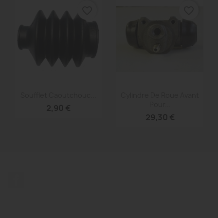
favorite_border
favorite_border
Aperçu rapide
Aperçu rapide


Soufflet Caoutchouc...
Cylindre De Roue Avant
Pour...
2,90 €
29,30 €
Facebook