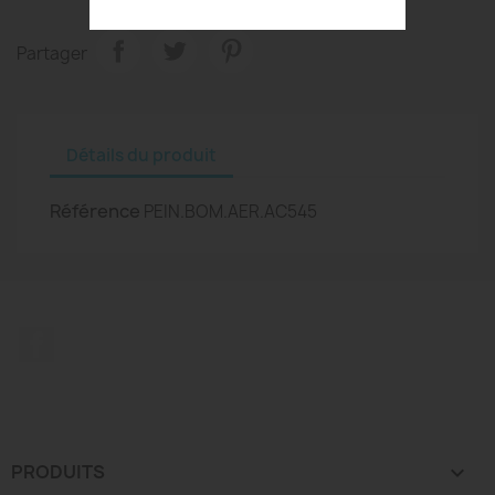
Partager
Détails du produit
Référence
PEIN.BOM.AER.AC545
Facebook
PRODUITS
