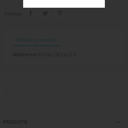
Partager
Détails du produit
Référence
ROT.ALL.SEV.4LGTL
Facebook
PRODUITS
