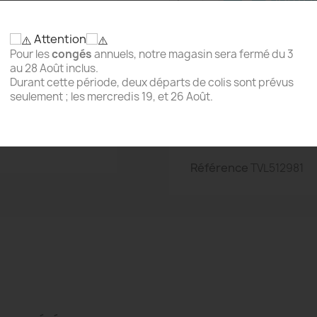
Attention
Pour les
congés
annuels, notre magasin sera fermé du 3
Partager
au 28 Août inclus.
Durant cette période, deux départs de colis sont prévus
seulement ; les mercredis 19, et 26 Août.
Détails du produit
Référence
TVL512981