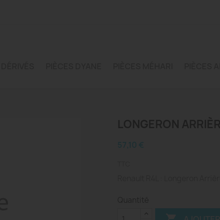
 DÉRIVÉS
PIÈCES DYANE
PIÈCES MÉHARI
PIÈCES A
LONGERON ARRIÈR
57,10 €
TTC
Renault R4L : Longeron Arriè
Quantité

AJOUTER