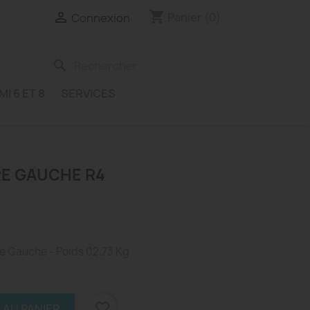
shopping_cart

Panier
(0)
Connexion
search
MI 6 ET 8
SERVICES
E GAUCHE R4
re Gauche - Poids 02.73 Kg
favorite_border
 AU PANIER