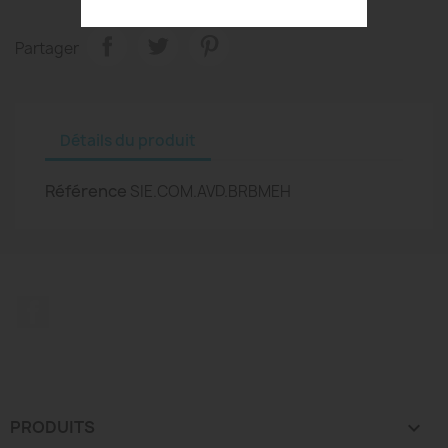
Partager
Détails du produit
Référence
SIE.COM.AVD.BRBMEH
Facebook
PRODUITS
