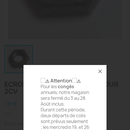
Attention
ECROU DE FLEXIBLE DE FREIN POUR
Pour les
congés
2CV
annuels, notre magasin
sera fermé du 3 au 28
1,61 €
Août inclus.
Durant cette période,
TTC
deux départs de colis
sont prévus seulement
Ecrou de Flexible de Frein M14 x 150
; les mercredis 19, et 26