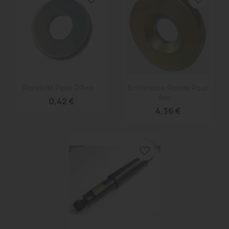
Aperçu rapide
Aperçu rapide


Rondelle Plate D'Axe...
Entretoise Ronde Pour
Axe...
0,42 €
4,36 €
favorite_border