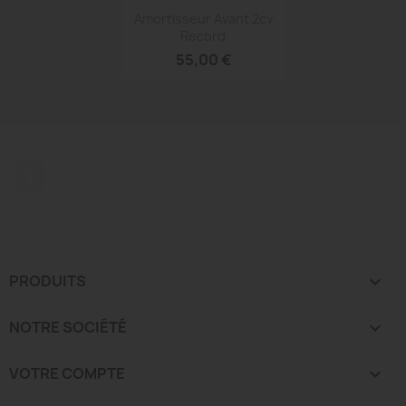
Aperçu rapide

Amortisseur Avant 2cv
Record
55,00 €
Facebook
PRODUITS

NOTRE SOCIÉTÉ

VOTRE COMPTE
