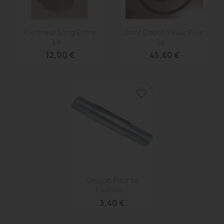
Aperçu rapide
Aperçu rapide


Centreur Long Entre
Joint Caoutchouc Pour
Le...
Le...
12,00 €
45,60 €
favorite_border
Aperçu rapide

Goujon Pour La
Fixation...
3,40 €