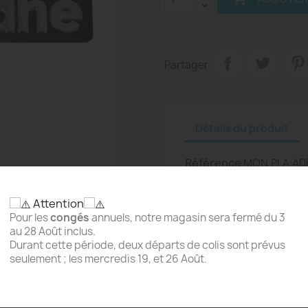
Partager
Détails du produit
Référence
MON.PLA.AD
Attention
Pour les
congés
annuels, notre magasin sera fermé du 3
au 28 Août inclus.
Durant cette période, deux départs de colis sont prévus
seulement ; les mercredis 19, et 26 Août.