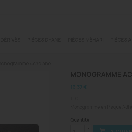
 DÉRIVÉS
PIÈCES DYANE
PIÈCES MÉHARI
PIÈCES A
onogramme Acadiane
MONOGRAMME AC
16,37 €
TTC
Monogramme en Plaque Adhé
Quantité

AJOUTER