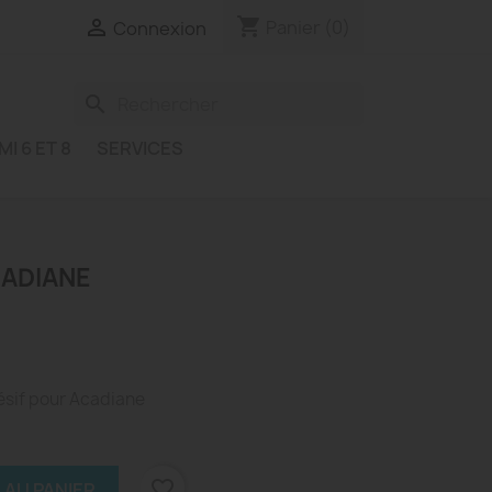
shopping_cart

Panier
(0)
Connexion
search
MI 6 ET 8
SERVICES
ADIANE
sif pour Acadiane
favorite_border
 AU PANIER