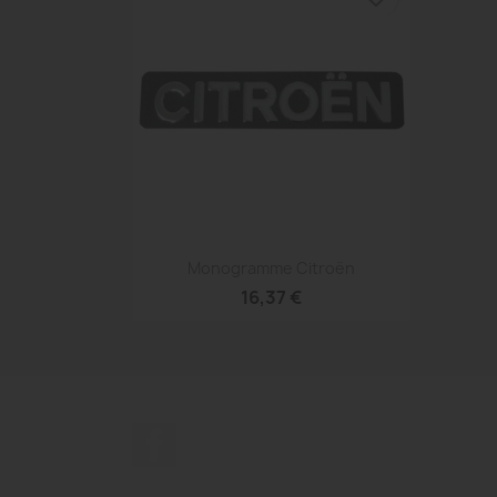
Aperçu rapide

Monogramme Citroën
16,37 €
Facebook